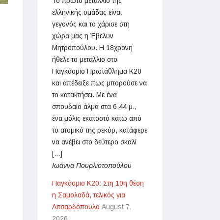
Το πρώτο μετάλλιο της
ελληνικής ομάδας είναι
γεγονός και το χάρισε στη
χώρα μας η Έβελυν
Μητροπούλου. Η 18χρονη
ήθελε το μετάλλιο στο
Παγκόσμιο Πρωτάθλημα Κ20
και απέδειξε πως μπορούσε να
το κατακτήσει. Με ένα
σπουδαίο άλμα στα 6,44 μ.,
ένα μόλις εκατοστό κάτω από
το ατομικό της ρεκόρ, κατάφερε
να ανέβει στο δεύτερο σκαλί
[…]
Ιωάννα Πουρλιοτοπούλου
Παγκόσμιο Κ20: Στη 10η θέση
η Σαμολαδά, τελικός για
Λιτσαρδόπουλο
August 7,
2026