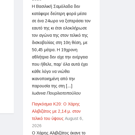
Η Βασιλική Σαμόλαδα δεν
κατάφερε δεύτερη φορά μέσα
σε ένα 24ωρο να ξεπεράσει τον
εαυτό της κι έτσι ολοκλήρωσε
τον αγώνα της στον τελικό της
δισκοβολίας στη 10η θέση, με
50,45 μέτρα. Η 19χρονη
αθλήτρια δεν είχε την ενέργεια
που ήθελε, παρ’ όλα αυτά έχει
κάθε λόγο να νιώθει
ικανοποιημένη από την
ΑΠΟΤΕΛΕΣΜΑΤΑ ΑΓΩΝΩΝ ΣΤΙΒΟΥ ”ΤΑΣΟΣ ΞΕΝΟΣ 2026”
παρουσία της στη […]
June 19, 2026
Ιωάννα Πουρλιοτοπούλου
Παγκόσμιο Κ20: Ο Χάρης
Αλιβιζάτος με 2,14 μ. στον
τελικό του ύψους
August 6,
2026
Ο Χάρης Αλιβιζάτος έκανε το