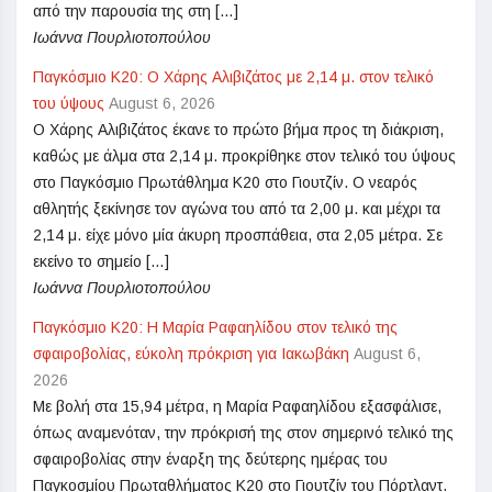
από την παρουσία της στη […]
Ιωάννα Πουρλιοτοπούλου
Παγκόσμιο Κ20: Ο Χάρης Αλιβιζάτος με 2,14 μ. στον τελικό
του ύψους
August 6, 2026
Ο Χάρης Αλιβιζάτος έκανε το πρώτο βήμα προς τη διάκριση,
καθώς με άλμα στα 2,14 μ. προκρίθηκε στον τελικό του ύψους
στο Παγκόσμιο Πρωτάθλημα Κ20 στο Γιουτζίν. Ο νεαρός
αθλητής ξεκίνησε τον αγώνα του από τα 2,00 μ. και μέχρι τα
2,14 μ. είχε μόνο μία άκυρη προσπάθεια, στα 2,05 μέτρα. Σε
εκείνο το σημείο […]
Ιωάννα Πουρλιοτοπούλου
Παγκόσμιο Κ20: Η Μαρία Ραφαηλίδου στον τελικό της
σφαιροβολίας, εύκολη πρόκριση για Ιακωβάκη
August 6,
2026
Με βολή στα 15,94 μέτρα, η Μαρία Ραφαηλίδου εξασφάλισε,
όπως αναμενόταν, την πρόκρισή της στον σημερινό τελικό της
σφαιροβολίας στην έναρξη της δεύτερης ημέρας του
Παγκοσμίου Πρωταθλήματος Κ20 στο Γιουτζίν του Πόρτλαντ.