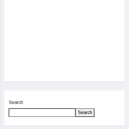
ΑΠΟ
202
Jun
Search
Search