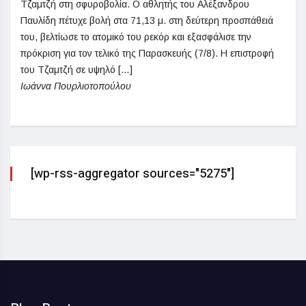
Τζαμτζή στη σφυροβολία. Ο αθλητής του Αλέξανδρου
Παυλίδη πέτυχε βολή στα 71,13 μ. στη δεύτερη προσπάθειά
του, βελτίωσε το ατομικό του ρεκόρ και εξασφάλισε την
πρόκριση για τον τελικό της Παρασκευής (7/8). Η επιστροφή
του Τζαμτζή σε υψηλό […]
Ιωάννα Πουρλιοτοπούλου
[wp-rss-aggregator sources="5275"]