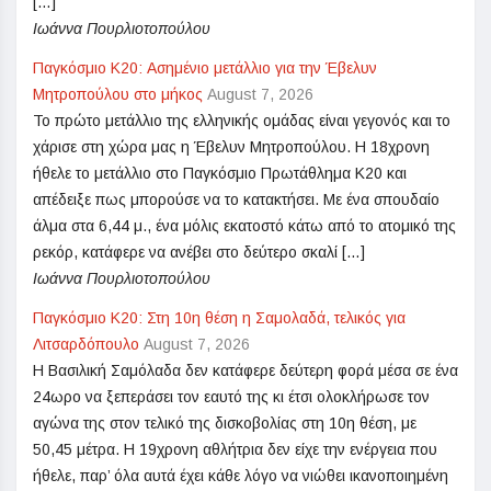
[…]
Ιωάννα Πουρλιοτοπούλου
Παγκόσμιο Κ20: Ασημένιο μετάλλιο για την Έβελυν
Μητροπούλου στο μήκος
August 7, 2026
Το πρώτο μετάλλιο της ελληνικής ομάδας είναι γεγονός και το
χάρισε στη χώρα μας η Έβελυν Μητροπούλου. Η 18χρονη
ήθελε το μετάλλιο στο Παγκόσμιο Πρωτάθλημα Κ20 και
απέδειξε πως μπορούσε να το κατακτήσει. Με ένα σπουδαίο
άλμα στα 6,44 μ., ένα μόλις εκατοστό κάτω από το ατομικό της
ρεκόρ, κατάφερε να ανέβει στο δεύτερο σκαλί […]
Ιωάννα Πουρλιοτοπούλου
Παγκόσμιο Κ20: Στη 10η θέση η Σαμολαδά, τελικός για
Λιτσαρδόπουλο
August 7, 2026
Η Βασιλική Σαμόλαδα δεν κατάφερε δεύτερη φορά μέσα σε ένα
24ωρο να ξεπεράσει τον εαυτό της κι έτσι ολοκλήρωσε τον
αγώνα της στον τελικό της δισκοβολίας στη 10η θέση, με
50,45 μέτρα. Η 19χρονη αθλήτρια δεν είχε την ενέργεια που
ήθελε, παρ’ όλα αυτά έχει κάθε λόγο να νιώθει ικανοποιημένη