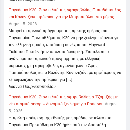
Παγκόσμιο Κ20: Στον τελικό της σφαιροβολίας Παπαδόπουλος
και Κανοντζιάν, πρόκριση για την Μητροπούλου στο μήκος
August 5, 2026
Μπορεί το πρωινό πρόγραμμα της πρώτης ημέρας του
Παγκοσμίου Πρωταθλήματος Κ20 να μην ξεκίνησε ιδανικά για
την ελληνική ομάδα, ωστόσο η συνέχεια στο Hayward
Field του Γιουτζίν ήταν απόλυτα δυναμική. Στο τελευταίο
αγώνισμα του πρωινού προγράμματος με ελληνική
συμμετοχή, τη σφαιροβολία, αγωνίστηκαν ο Άρης
Παπαδόπουλος και ο Βαλάντης Κανοντζιάν, με αμφότερους να
εξασφαλίζουν την πρόκριση για […]
Ιωάννα Πουρλιοτοπούλου
Παγκόσμιο Κ20: Στον τελικό της σφυροβολίας ο Τζαμτζής με
νέο ατομικό ρεκόρ – δυναμικό ξεκίνημα για Ρούσσου
August
5, 2026
Η πρώτη πρόκριση της εθνικής μας ομάδας σε τελικό στο
Παγκόσμιο Πρωτάθλημα Κ20 ήρθε από τον Αποστόλη