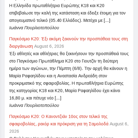
Η Ελληνίδα πρωταθλήτρια Ευρώπης Κ18 και Κ20
επιβεβαίωσε την καλή της κατάσταση και έδειξε έτοιμη για τον
απογευματινό τελικό (05.40 Ελλάδος). Μετέχει με […]
Ιωάννα Πουρλιοτοπούλου
Παγκόσμιο Κ20: Έξι ακόμη ξεκινούν την προσπάθεια τους στη
διοργάνωση
August 6, 2026
Έξι αθλητές και αθλήτριες θα ξεκινήσουν την προσπάθειά τους
στο Παγκόσμιο Πρωτάθλημα Κ20 στο Γιουτζίν τη δεύτερη
ημέρα των αγώνων, την Πέμπτη (6/8). Την αρχή θα κάνουν η
Μαρία Ραφαηλίδου και η Αναστασία Ανδρεάδη στον
προκριματικό της σφαιροβολίας. Η πρωταθλήτρια Ευρώπης
της κατηγορίας Κ18 και Κ20, Μαρία Ραφαηλίδου έχει κάνει
16,80 μ. και πέτυχε νέο […]
Ιωάννα Πουρλιοτοπούλου
Παγκόσμιο Κ20: Ο Κανοντζιάν 10ος στον τελικό της
σφαιροβολίας, ρεκόρ και πρόκριση για τη Σαμολοδά
August 6,
2026