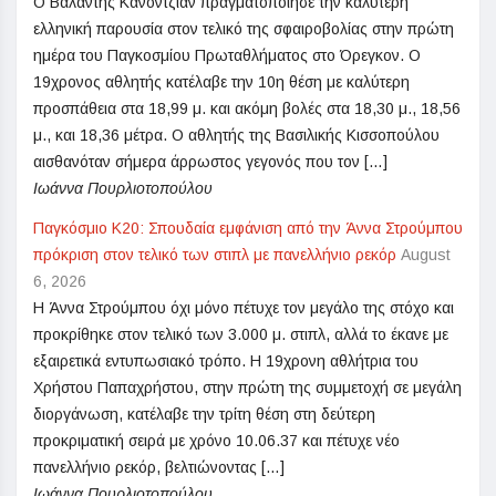
Ο Βαλάντης Κανοντζιάν πραγματοποίησε την καλύτερη
ελληνική παρουσία στον τελικό της σφαιροβολίας στην πρώτη
ημέρα του Παγκοσμίου Πρωταθλήματος στο Όρεγκον. Ο
19χρονος αθλητής κατέλαβε την 10η θέση με καλύτερη
προσπάθεια στα 18,99 μ. και ακόμη βολές στα 18,30 μ., 18,56
μ., και 18,36 μέτρα. Ο αθλητής της Βασιλικής Κισσοπούλου
αισθανόταν σήμερα άρρωστος γεγονός που τον […]
Ιωάννα Πουρλιοτοπούλου
Παγκόσμιο Κ20: Σπουδαία εμφάνιση από την Άννα Στρούμπου
πρόκριση στον τελικό των στιπλ με πανελλήνιο ρεκόρ
August
6, 2026
Η Άννα Στρούμπου όχι μόνο πέτυχε τον μεγάλο της στόχο και
προκρίθηκε στον τελικό των 3.000 μ. στιπλ, αλλά το έκανε με
εξαιρετικά εντυπωσιακό τρόπο. Η 19χρονη αθλήτρια του
Χρήστου Παπαχρήστου, στην πρώτη της συμμετοχή σε μεγάλη
διοργάνωση, κατέλαβε την τρίτη θέση στη δεύτερη
προκριματική σειρά με χρόνο 10.06.37 και πέτυχε νέο
πανελλήνιο ρεκόρ, βελτιώνοντας […]
Ιωάννα Πουρλιοτοπούλου