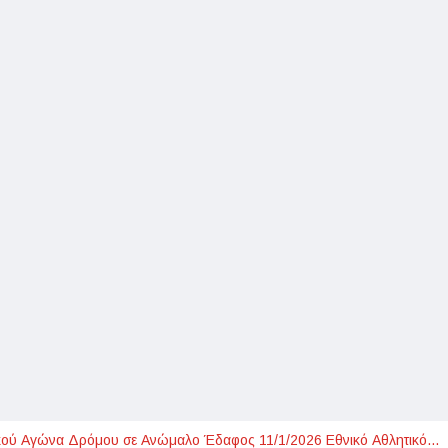
ακού Αγώνα Δρόμου σε Ανώμαλο Έδαφος 11/1/2026 Εθνικό Αθλητικό…