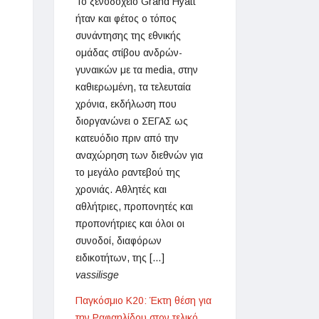
Το ξενοδοχείο Grand Hyatt
ήταν και φέτος ο τόπος
συνάντησης της εθνικής
ομάδας στίβου ανδρών-
γυναικών με τα media, στην
καθιερωμένη, τα τελευταία
χρόνια, εκδήλωση που
διοργανώνει ο ΣΕΓΑΣ ως
κατευόδιο πριν από την
αναχώρηση των διεθνών για
το μεγάλο ραντεβού της
χρονιάς. Αθλητές και
αθλήτριες, προπονητές και
προπονήτριες και όλοι οι
συνοδοί, διαφόρων
ειδικοτήτων, της […]
vassilisge
Παγκόσμιο Κ20: Έκτη θέση για
την Ραφαηλίδου στον τελικό