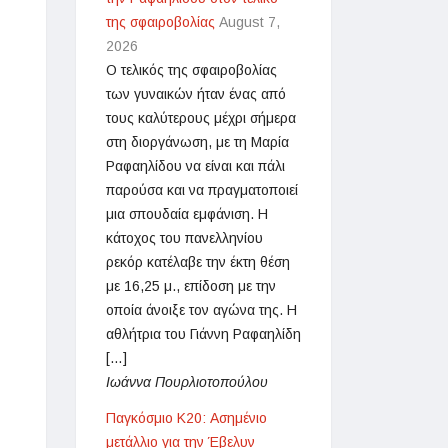
της σφαιροβολίας
August 7,
2026
Ο τελικός της σφαιροβολίας
των γυναικών ήταν ένας από
τους καλύτερους μέχρι σήμερα
στη διοργάνωση, με τη Μαρία
Ραφαηλίδου να είναι και πάλι
παρούσα και να πραγματοποιεί
μια σπουδαία εμφάνιση. Η
κάτοχος του πανελληνίου
ρεκόρ κατέλαβε την έκτη θέση
με 16,25 μ., επίδοση με την
οποία άνοιξε τον αγώνα της. Η
αθλήτρια του Γιάννη Ραφαηλίδη
[…]
Ιωάννα Πουρλιοτοπούλου
Παγκόσμιο Κ20: Ασημένιο
μετάλλιο για την Έβελυν