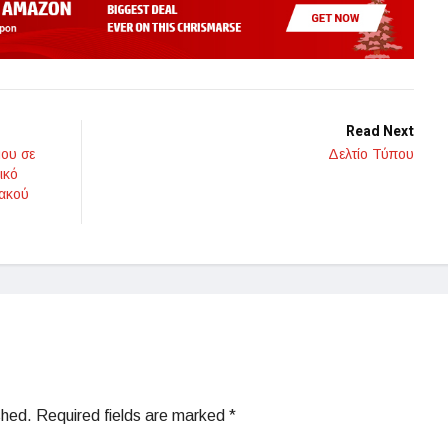
Read Next
ου σε
Δελτίο Τύπου
ικό
ιακού
shed.
Required fields are marked
*